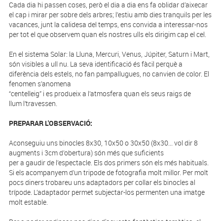
Cada dia hi passen coses, però el dia a dia ens fa oblidar d’aixecar
el cap i mirar per sobre dels arbres; l’estiu amb dies tranquils per les
vacances, junt la calidesa del temps, ens convida a interessar-nos
per tot el que observem quan els nostres ulls els dirigim cap el cel.
En el sistema Solar: la Lluna, Mercuri, Venus, Júpiter, Saturn i Mart,
són visibles a ull nu. La seva identificació és fàcil perquè a
diferència dels estels, no fan pampallugues, no canvien de color. El
fenomen s’anomena
“centelleig” i es produeix a l’atmosfera quan els seus raigs de
llum l’travessen.
PREPARAR L'OBSERVACIÓ:
Aconseguiu uns binocles 8x30, 10x50 o 30x50 (8x30... vol dir 8
augments i 3cm d’obertura) són més que suficients
per a gaudir de l’espectacle. Els dos primers són els més habituals.
Si els acompanyem d’un tripode de fotografia molt millor. Per molt
pocs diners trobareu uns adaptadors per collar els binocles al
trípode. L’adaptador permet subjectar-los permenten una imatge
molt estable.