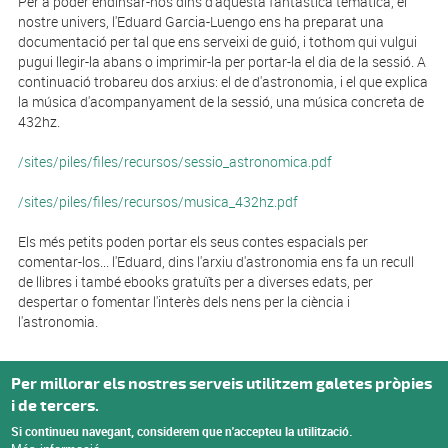
Per a poder endinsar-nos dins d'aquesta fantàstica temàtica, el
nostre univers, l'Eduard Garcia-Luengo ens ha preparat una
documentació per tal que ens serveixi de guió, i tothom qui vulgui
pugui llegir-la abans o imprimir-la per portar-la el dia de la sessió. A
continuació trobareu dos arxius: el de d'astronomia, i el que explica
la música d'acompanyament de la sessió, una música concreta de
432hz.
/sites/piles/files/recursos/sessio_astronomica.pdf
/sites/piles/files/recursos/musica_432hz.pdf
Els més petits poden portar els seus contes espacials per
comentar-los... l'Eduard, dins l'arxiu d'astronomia ens fa un recull
de llibres i també ebooks gratuïts per a diverses edats, per
despertar o fomentar l'interès dels nens per la ciència i
l'astronomia.
Per millorar els nostres serveis utilitzem galetes pròpies
i de tercers.
Si continueu navegant, considerem que n'accepteu la utilització.