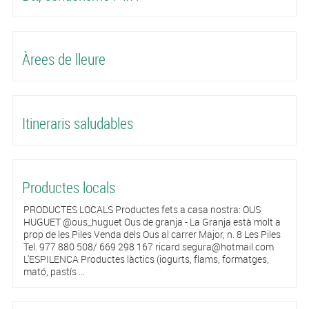
Àrees de lleure
Itineraris saludables
Productes locals
PRODUCTES LOCALS Productes fets a casa nostra: OUS
HUGUET @ous_huguet Ous de granja - La Granja està molt a
prop de les Piles Venda dels Ous al carrer Major, n. 8 Les Piles
Tel. 977 880 508/ 669 298 167 ricard.segura@hotmail.com
L'ESPILENCA Productes làctics (iogurts, flams, formatges,
mató, pastís ...