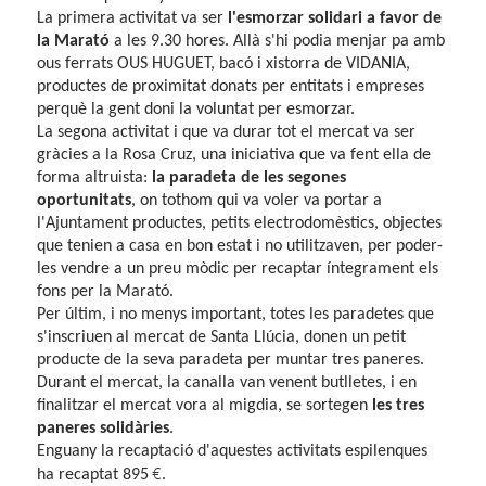
La primera activitat va ser
l'esmorzar solidari a favor de
la Marató
a les 9.30 hores. Allà s'hi podia menjar pa amb
ous ferrats OUS HUGUET, bacó i xistorra de VIDANIA,
productes de proximitat donats per entitats i empreses
perquè la gent doni la voluntat per esmorzar.
La segona activitat i que va durar tot el mercat va ser
gràcies a la Rosa
Cruz
, una iniciativa que va fent ella de
forma altruista:
la paradeta de les segones
oportunitats
, on tothom qui va voler va portar a
l'Ajuntament productes, petits electrodomèstics, objectes
que tenien a casa en bon estat i no utilitzaven, per poder-
les vendre a un preu mòdic per recaptar íntegrament els
fons per la Marató.
Per últim, i no menys important, totes les paradetes que
s'inscriuen al mercat de Santa Llúcia, donen un petit
producte de la seva paradeta per muntar tres paneres.
Durant el mercat, la canalla van venent butlletes, i en
finalitzar el mercat vora al migdia, se sortegen
les tres
paneres solidàries
.
Enguany la recaptació d'aquestes activitats espilenques
€
ha recaptat
895
.