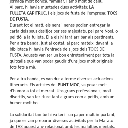
jornada molt bonica, familiar, i amb molt de caliu.
Al parc, hi havia muntades dues activitats:
LA
FULLETA
CAPITRUC
, i els jocs de fusta de l'empresa:
TOCS
DE FUSTA
.
Durant tot el matí, els nens i nenes podien entregar la
carta dels seus desitjos per ses majestats, pel pare Noel, o
pel tió, a la fulleta. Ella els hi farà arribar als pertinents.
Per altra banda, just al costat, al parc mateix, davant la
biblioteca hi havia l'entrada dels jocs dels TOCS DE
FUSTA. Aquests van ser un bon entreteniment per tota la
quitxalla que van poder gaudir d'uns jocs molt originals
tots fets a mà.
Per altra banda, es van dur a terme diverses actuacions
itinerants. Els artistes del
PUNT MOC
, va posar molt
d'humor a tot el mercat. Uns grans professionals, molt
divertits, van fer riure tant a grans com a petits, amb un
humor molt bo.
La solidaritat també hi va tenir un paper molt important,
ja que es van preparar diverses activitats per la Marató
de TV3 aquest any relacionat amb les malalties mentals.