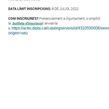
DATA LÍMIT INSCRIPCIONS:
8 DE JULIOL 2022
COM INSCRIURE'S?
Presencialment a l'Ajuntament, o omplint
la
butlleta d'inscripció
i enviat-la
a:
https://actio.dipta.cat/catalegserveis/id/4310550006/
origen=seu