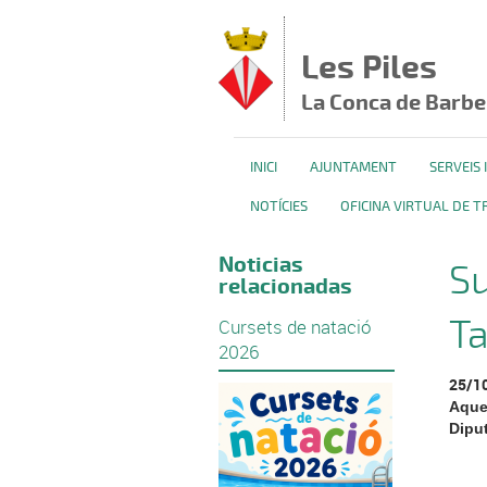
Vés al contingut
Les Piles
La Conca de Barbe
INICI
AJUNTAMENT
SERVEIS
NOTÍCIES
OFICINA VIRTUAL DE T
Noticias
Su
relacionadas
T
Cursets de natació
2026
25/1
Aque
Dipu