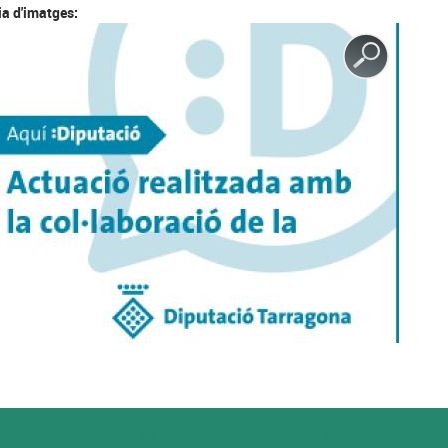
ia d'imatges:
ipi
Turisme
Enllaços ràpids