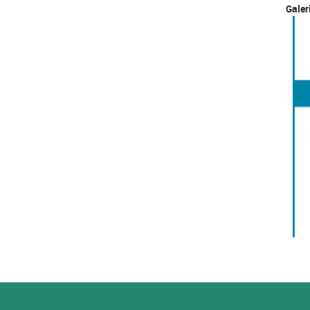
Galer
Ajuntament
Munic