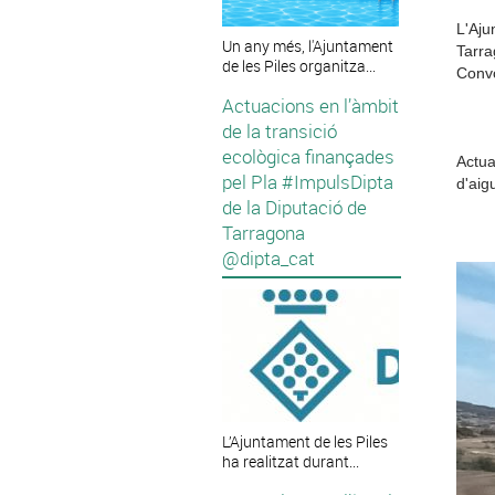
L'Aju
Un any més, l'Ajuntament
Tarr
de les Piles organitza...
Convo
Actuacions en l’àmbit
de la transició
ecològica finançades
Actua
pel Pla #ImpulsDipta
d'aig
de la Diputació de
Tarragona
@dipta_cat
L’Ajuntament de les Piles
ha realitzat durant...