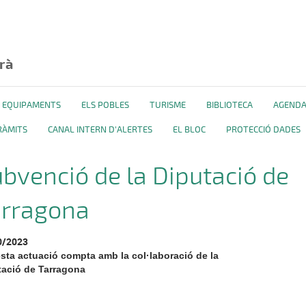
rà
 I EQUIPAMENTS
ELS POBLES
TURISME
BIBLIOTECA
AGEND
RÀMITS
CANAL INTERN D'ALERTES
EL BLOC
PROTECCIÓ DADES
bvenció de la Diputació de
arragona
0/2023
sta actuació compta amb la col·laboració de la
tació de Tarragona