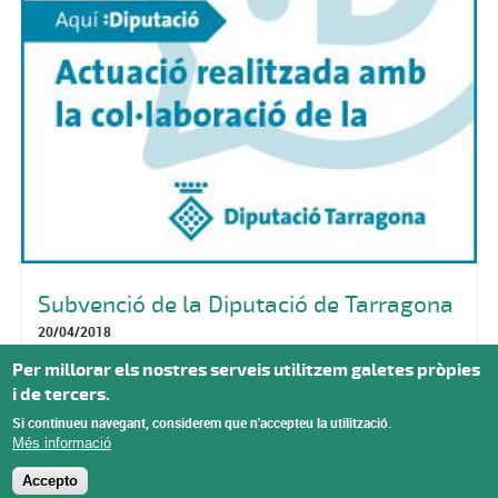
Subvenció de la Diputació de Tarragona
20/04/2018
Per millorar els nostres serveis utilitzem galetes pròpies
Pàgines
i de tercers.
« primer
‹ anterior
…
11
12
13
14
15
16
17
18
Si continueu navegant, considerem que n'accepteu la utilització.
19
SEGÜENT ›
últim »
Més informació
Accepto